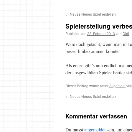
Inhalt
←
Neues Neues Spiel erstellen
springen
Spielerstellung verbe
Publiziert am
22. Februar 2013
von
Didi
Wäre doch gelacht, wenn man mit et
besser hinbekommen könnte.
Als erstes gibt’s nun endlich mal n
der ausgewählten Spieler berücksich
Dieser Beitrag wurde unter
Allgemein
ver
←
Neues Neues Spiel erstellen
Kommentar verfassen
Du musst
angemeldet
sein, um ein