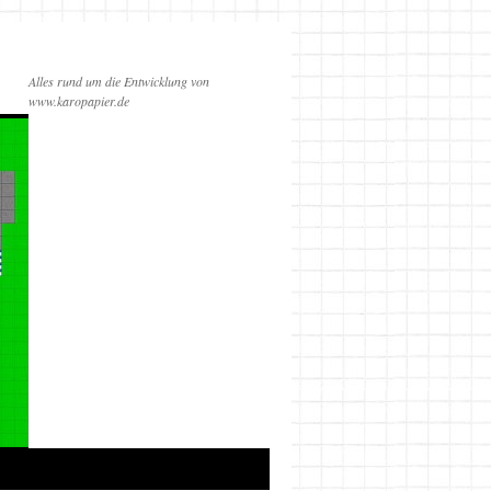
Alles rund um die Entwicklung von
www.karopapier.de