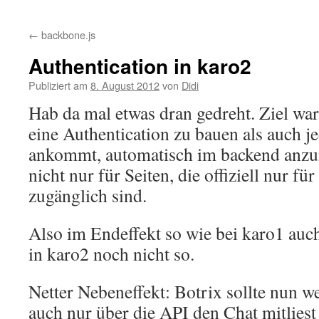
Inhalt
←
backbone.js
springen
Authentication in karo2
Publiziert am
8. August 2012
von
Didi
Hab da mal etwas dran gedreht. Ziel war
eine Authentication zu bauen als auch j
ankommt, automatisch im backend anzu
nicht nur für Seiten, die offiziell nur f
zugänglich sind.
Also im Endeffekt so wie bei karo1 auc
in karo2 noch nicht so.
Netter Nebeneffekt: Botrix sollte nun w
auch nur über die API den Chat mitliest